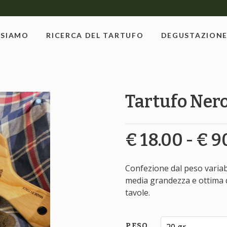
 SIAMO
RICERCA DEL TARTUFO
DEGUSTAZION
Tartufo Ner
€
18.00
-
€
9
Confezione dal peso variab
media grandezza e ottima q
tavole.
PESO